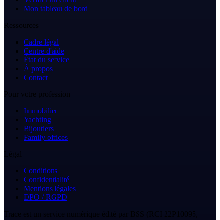
Mon tableau de bord
Ressources
Cadre légal
Centre d'aide
État du service
À propos
Contact
Pour votre profession
Immobilier
Yachting
Bijoutiers
Family offices
Légal
Conditions
Confidentialité
Mentions légales
DPO / RGPD
Trace est un service numérique édité par BSS (RCI 22P10095,