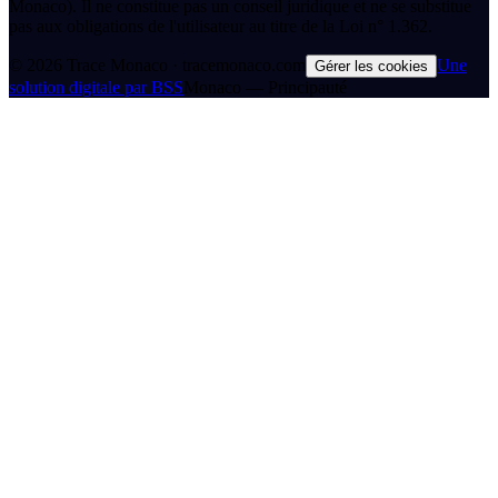
Monaco). Il ne constitue pas un conseil juridique et ne se substitue
pas aux obligations de l'utilisateur au titre de la Loi n° 1.362.
©
2026
Trace Monaco · tracemonaco.com
Une
Gérer les cookies
solution digitale par BSS
Monaco — Principauté