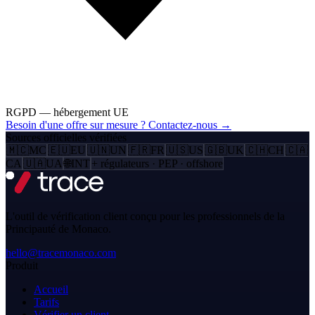
RGPD — hébergement UE
Besoin d'une offre sur mesure ? Contactez-nous →
Sources officielles vérifiées
🇲🇨
MC
🇪🇺
EU
🇺🇳
UN
🇫🇷
FR
🇺🇸
US
🇬🇧
UK
🇨🇭
CH
🇨🇦
CA
🇺🇦
UA
🌐
INT
+ régulateurs · PEP · offshore
L'outil de vérification client conçu pour les professionnels de la
Principauté de Monaco.
hello@tracemonaco.com
Produit
Accueil
Tarifs
Vérifier un client