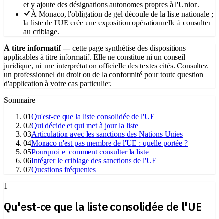
et y ajoute des désignations autonomes propres à l'Union.
À Monaco, l'obligation de gel découle de la liste nationale ;
la liste de l'UE crée une exposition opérationnelle à consulter
au criblage.
À titre informatif —
cette page synthétise des dispositions
applicables à titre informatif. Elle ne constitue ni un conseil
juridique, ni une interprétation officielle des textes cités. Consultez
un professionnel du droit ou de la conformité pour toute question
d'application à votre cas particulier.
Sommaire
01
Qu'est-ce que la liste consolidée de l'UE
02
Qui décide et qui met à jour la liste
03
Articulation avec les sanctions des Nations Unies
04
Monaco n'est pas membre de l'UE : quelle portée ?
05
Pourquoi et comment consulter la liste
06
Intégrer le criblage des sanctions de l'UE
07
Questions fréquentes
1
Qu'est-ce que la liste consolidée de l'UE