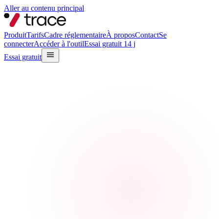
Aller au contenu principal
Produit
Tarifs
Cadre réglementaire
À propos
Contact
Se
connecter
Accéder à l'outil
Essai gratuit 14 j
Essai gratuit