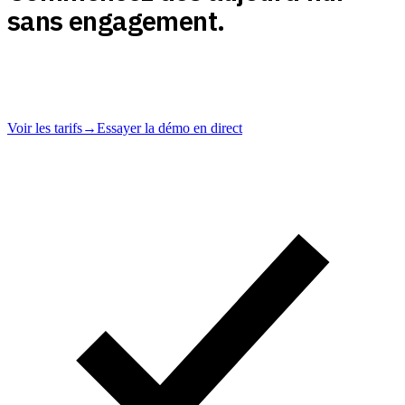
sans engagement.
Souscrivez en ligne, vérifiez votre premier client, résiliez à tout
moment. Les rapports Trace sont structurés selon la loi monégasque
et prêts à présenter.
Voir les tarifs
→
Essayer la démo en direct