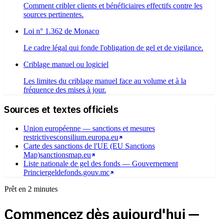
Comment cribler clients et bénéficiaires effectifs contre les
sources pertinentes.
Loi n° 1.362 de Monaco
Le cadre légal qui fonde l'obligation de gel et de vigilance.
Criblage manuel ou logiciel
Les limites du criblage manuel face au volume et à la
fréquence des mises à jour.
Sources et textes officiels
Union européenne — sanctions et mesures
restrictives
consilium.europa.eu
Carte des sanctions de l'UE (EU Sanctions
Map)
sanctionsmap.eu
Liste nationale de gel des fonds — Gouvernement
Princier
geldefonds.gouv.mc
Prêt en 2 minutes
Commencez dès aujourd'hui —