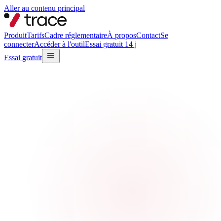
Aller au contenu principal
Produit
Tarifs
Cadre réglementaire
À propos
Contact
Se
connecter
Accéder à l'outil
Essai gratuit 14 j
Essai gratuit