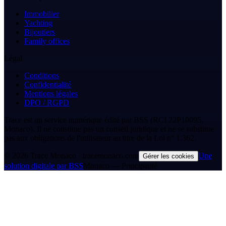
Immobilier
Yachting
Bijoutiers
Family offices
Légal
Conditions
Confidentialité
Mentions légales
DPO / RGPD
Trace est un service numérique édité par BSS (RCI 22P10095,
Monaco). Il ne constitue pas un conseil juridique et ne se substitue
pas aux obligations de l'utilisateur au titre de la Loi n° 1.362.
©
2026
Trace Monaco · tracemonaco.com
Une
Gérer les cookies
solution digitale par BSS
Monaco — Principauté