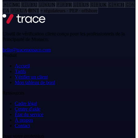
🇲🇨
MC
🇪🇺
EU
🇺🇳
UN
🇫🇷
FR
🇺🇸
US
🇬🇧
UK
🇨🇭
CH
🇨🇦
CA
🇺🇦
UA
🌐
INT
+ régulateurs · PEP · offshore
L'outil de vérification client conçu pour les professionnels de la
Principauté de Monaco.
hello@tracemonaco.com
Produit
Accueil
Tarifs
Vérifier un client
Mon tableau de bord
Ressources
Cadre légal
Centre d'aide
État du service
À propos
Contact
Pour votre profession