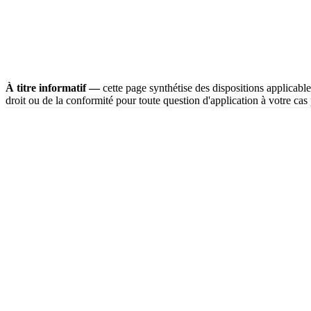
À titre informatif —
cette page synthétise des dispositions applicables
29 mai 2026
droit ou de la conformité pour toute question d'application à votre cas p
01
Que sont les Lignes Directrices Génériques ?
02
Ce qui évolue avec la version 2 (21 avril 2026)
03
Quelle est leur portée juridique ?
04
Les obligations couvertes, point par point
05
Comment s'y conformer en pratique
06
Questions fréquentes
1
Que sont les Lignes Directrices Génériques 
Les Lignes Directrices Génériques sont le document par lequel l'AM