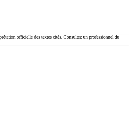
rprétation officielle des textes cités. Consultez un professionnel du
SICCFIN en 2023 — explique aux entités assujetties comment mettre