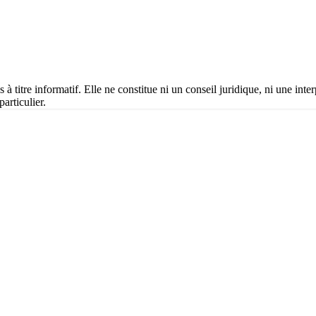
 à titre informatif. Elle ne constitue ni un conseil juridique, ni une inte
articulier.
?
SF — l'Autorité Monégasque de Sécurité Financière, qui a succédé au 