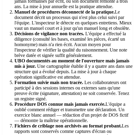
jamais formalisés par écrit, ou son document remonte à trois
ans. La mise à jour annuelle est la pratique attendue.
Manuel de procédures déconnecté de la pratique.
Le
document décrit un processus qui n'est plus celui suivi par
l'équipe. L'inspecteur le détecte en quelques entretiens. Mieux
vaut un manuel court et à jour qu'un manuel long et obsolète.
Décisions de vigilance non tracées.
L'équipe a effectué la
diligence (consulté les bases, examiné les pièces, écarté un
homonyme) mais n'a rien écrit. Aucun moyen pour
l'inspecteur de vérifier la qualité du raisonnement. Une note
brève datée et signée suffit généralement.
UBO documentés au moment de l'ouverture mais jamais
mis à jour.
Une cartographie établie il y a quatre ans dans une
structure qui a évolué depuis. La mise à jour à chaque
opération significative est attendue.
Formation suivie mais non tracée.
Les collaborateurs ont
participé à des sessions internes ou externes sans qu'une
preuve écrite (signature, attestation) ne soit conservée. Tenez
un registre signé.
Procédure DOS connue mais jamais exercée.
L'équipe a
oublié comment rédiger et transmettre une déclaration. Un
exercice blanc annuel — rédaction d'un projet de DOS fictif
— démontre la maîtrise opérationnelle.
Fichiers de criblage non archivés au format probant.
Les
rapports sont conservés comme captures d'écran ou