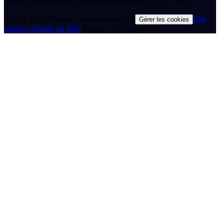
pas aux obligations de l'utilisateur au titre de la Loi n° 1.362.
©
2026
Trace Monaco · tracemonaco.com
Une
Gérer les cookies
solution digitale par BSS
Monaco — Principauté