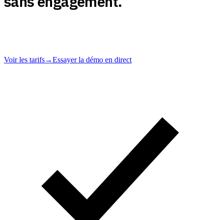
sans engagement.
Souscrivez en ligne, vérifiez votre premier client, résiliez à tout
moment. Les rapports Trace sont structurés selon la loi monégasque
et prêts à présenter.
Voir les tarifs
→
Essayer la démo en direct