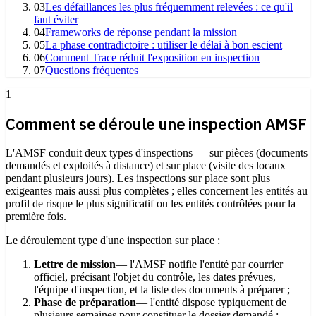
03
Les défaillances les plus fréquemment relevées : ce qu'il
faut éviter
04
Frameworks de réponse pendant la mission
05
La phase contradictoire : utiliser le délai à bon escient
06
Comment Trace réduit l'exposition en inspection
07
Questions fréquentes
1
Comment se déroule une inspection AMSF
L'AMSF conduit deux types d'inspections — sur pièces (documents
demandés et exploités à distance) et sur place (visite des locaux
pendant plusieurs jours). Les inspections sur place sont plus
exigeantes mais aussi plus complètes ; elles concernent les entités au
profil de risque le plus significatif ou les entités contrôlées pour la
première fois.
Le déroulement type d'une inspection sur place :
Lettre de mission
— l'AMSF notifie l'entité par courrier
officiel, précisant l'objet du contrôle, les dates prévues,
l'équipe d'inspection, et la liste des documents à préparer ;
Phase de préparation
— l'entité dispose typiquement de
plusieurs semaines pour constituer le dossier demandé :