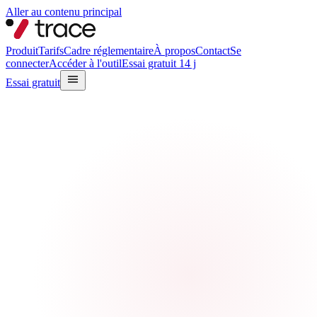
Aller au contenu principal
Produit
Tarifs
Cadre réglementaire
À propos
Contact
Se
connecter
Accéder à l'outil
Essai gratuit 14 j
Essai gratuit