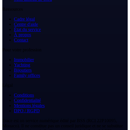
Ressources
Cadre légal
Centre d'aide
État du service
À propos
Contact
Pour votre profession
Immobilier
Yachting
Bijoutiers
Family offices
Légal
Conditions
Confidentialité
Mentions légales
DPO / RGPD
Trace est un service numérique édité par BSS (RCI 22P10095,
Monaco). Il ne constitue pas un conseil juridique et ne se substitue